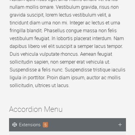
Video Playlist
nullam mollis ornare. Vestibulum gravida, risus non
gravida suscipit, lorem lectus vestibulum velit, a
AP Accordion Menu
tincidunt diam urna non mi. Integer ac lectus et urna
AP Portfolio
fringilla blandit. Phasellus congue massa non felis
vestibulum feugiat. In lobortis placerat interdum. Nam
AP Bootstrap Carousel
dapibus libero vel elit suscipit a semper lacus tempor.
AP Bootstrap Accordion Menu
Duis vehicula vulputate rhoncus. Aenean feugiat
sollicitudin sapien, non semper erat vehicula ut.
TEMPLATES
Suspendisse a felis nunc. Suspendisse tristique iaculis
ligula in porttitor. Proin diam ipsum, auctor ac mollis
DOWNLOAD
sollicitudin, ultrices ut lacus.
Accordion Menu
Extensions
5