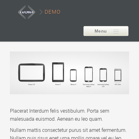
DEMO
Menu
EXTENSIONS
AP Smart LayerSlider
Style1
Style2
Style3
Style4
Placerat Interdum felis vestibulum. Porta sem
malesuada euismod. Aenean eu leo quam.
Style5
Nullam mattis consectetur purus sit amet fermentum.
Carousel Example
Nullam quis risus eget urna mollis ornare vel eu leo