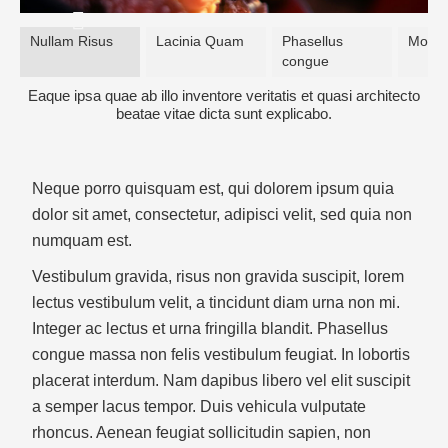
Video Playlist
Nullam Risus
Lacinia Quam
Phasellus
Mollis
AP Accordion Menu
congue
Eaque ipsa quae ab illo inventore veritatis et quasi architecto
AP Portfolio
beatae vitae dicta sunt explicabo.
AP Bootstrap Carousel
AP Bootstrap Accordion Menu
Neque porro quisquam est, qui dolorem ipsum quia
dolor sit amet, consectetur, adipisci velit, sed quia non
TEMPLATES
numquam est.
DOWNLOAD
Vestibulum gravida, risus non gravida suscipit, lorem
lectus vestibulum velit, a tincidunt diam urna non mi.
Integer ac lectus et urna fringilla blandit. Phasellus
congue massa non felis vestibulum feugiat. In lobortis
placerat interdum. Nam dapibus libero vel elit suscipit
a semper lacus tempor. Duis vehicula vulputate
rhoncus. Aenean feugiat sollicitudin sapien, non