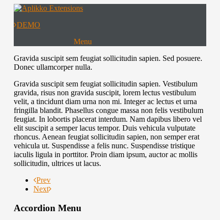
DEMO
Menu
Extensions
Gravida suscipit sem feugiat sollicitudin sapien. Sed posuere.
Donec ullamcorper nulla.
Templates
Gravida suscipit sem feugiat sollicitudin sapien. Vestibulum
Download
gravida, risus non gravida suscipit, lorem lectus vestibulum
velit, a tincidunt diam urna non mi. Integer ac lectus et urna
fringilla blandit. Phasellus congue massa non felis vestibulum
feugiat. In lobortis placerat interdum. Nam dapibus libero vel
elit suscipit a semper lacus tempor. Duis vehicula vulputate
rhoncus. Aenean feugiat sollicitudin sapien, non semper erat
vehicula ut. Suspendisse a felis nunc. Suspendisse tristique
iaculis ligula in porttitor. Proin diam ipsum, auctor ac mollis
sollicitudin, ultrices ut lacus.
Prev
Next
Accordion Menu