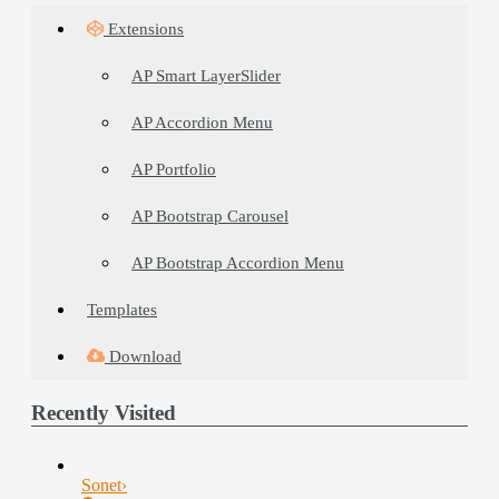
Extensions
AP Smart LayerSlider
AP Accordion Menu
AP Portfolio
AP Bootstrap Carousel
AP Bootstrap Accordion Menu
Templates
Download
Recently Visited
Sonet
›