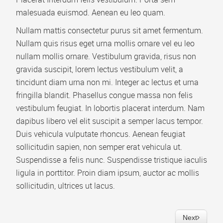
Video Playlist
malesuada euismod. Aenean eu leo quam.
Nullam mattis consectetur purus sit amet fermentum.
AP Accordion Menu
Nullam quis risus eget urna mollis ornare vel eu leo
AP Portfolio
nullam mollis ornare. Vestibulum gravida, risus non
AP Bootstrap Carousel
gravida suscipit, lorem lectus vestibulum velit, a
tincidunt diam urna non mi. Integer ac lectus et urna
AP Bootstrap Accordion Menu
fringilla blandit. Phasellus congue massa non felis
vestibulum feugiat. In lobortis placerat interdum. Nam
TEMPLATES
dapibus libero vel elit suscipit a semper lacus tempor.
DOWNLOAD
Duis vehicula vulputate rhoncus. Aenean feugiat
sollicitudin sapien, non semper erat vehicula ut.
Suspendisse a felis nunc. Suspendisse tristique iaculis
ligula in porttitor. Proin diam ipsum, auctor ac mollis
sollicitudin, ultrices ut lacus.
Next